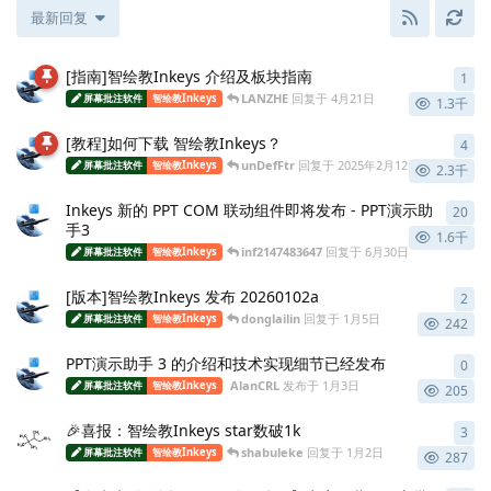
最新回复
[指南]智绘教Inkeys 介绍及板块指南
1
1
条
LANZHE
回复于
4月21日
屏幕批注软件
智绘教Inkeys
1.3千
[教程]如何下载 智绘教Inkeys？
4
4
条
unDefFtr
回复于
2025年2月12日
屏幕批注软件
智绘教Inkeys
2.3千
Inkeys 新的 PPT COM 联动组件即将发布 - PPT演示助
20
20
手3
1.6千
inf2147483647
回复于
6月30日
屏幕批注软件
智绘教Inkeys
[版本]智绘教Inkeys 发布 20260102a
2
2
条
donglailin
回复于
1月5日
屏幕批注软件
智绘教Inkeys
242
PPT演示助手 3 的介绍和技术实现细节已经发布
0
0
条
AlanCRL
发布于
1月3日
屏幕批注软件
智绘教Inkeys
205
🎉喜报：智绘教Inkeys star数破1k
3
3
条
shabuleke
回复于
1月2日
屏幕批注软件
智绘教Inkeys
287