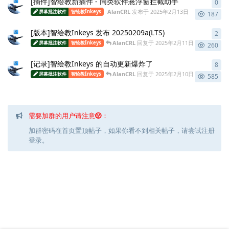
[插件]智绘教新插件 - 同类软件悬浮窗拦截助手
0
0
条
AlanCRL
发布于
2025年2月13日
屏幕批注软件
智绘教Inkeys
187
[版本]智绘教Inkeys 发布 20250209a(LTS)
2
2
条
AlanCRL
回复于
2025年2月11日
屏幕批注软件
智绘教Inkeys
260
[记录]智绘教Inkeys 的自动更新爆炸了
8
8
条
AlanCRL
回复于
2025年2月10日
屏幕批注软件
智绘教Inkeys
585
需要加群的用户请注意
：
加群密码在首页置顶帖子，如果你看不到相关帖子，请尝试注册
登录。