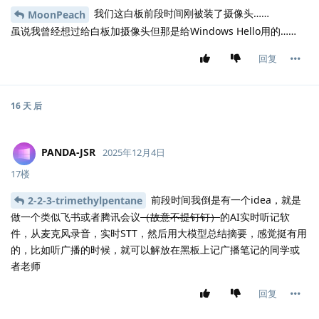
我们这白板前段时间刚被装了摄像头……
MoonPeach
虽说我曾经想过给白板加摄像头但那是给Windows Hello用的……
回复
16 天
后
PANDA-JSR
2025年12月4日
17楼
前段时间我倒是有一个idea，就是
2-2-3-trimethylpentane
做一个类似飞书或者腾讯会议
（故意不提钉钉）
的AI实时听记软
件，从麦克风录音，实时STT，然后用大模型总结摘要，感觉挺有用
的，比如听广播的时候，就可以解放在黑板上记广播笔记的同学或
者老师
回复